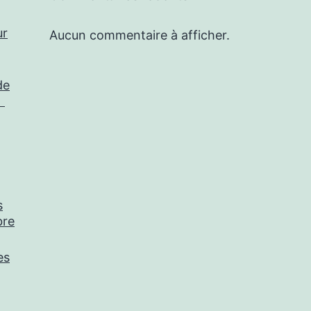
ur
Aucun commentaire à afficher.
de
?
s
bre
es