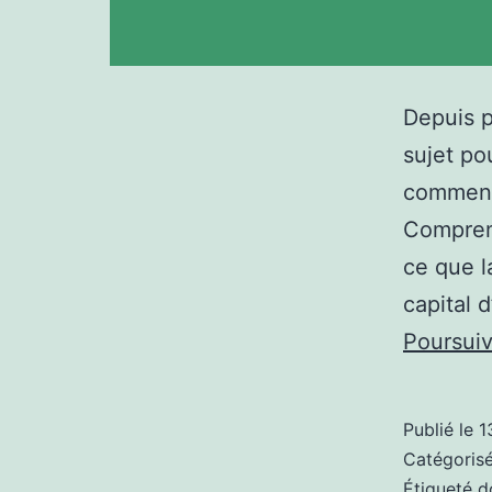
Depuis p
sujet po
comment 
Comprend
ce que l
capital 
Poursuiv
Publié le
1
Catégori
Étiqueté
d