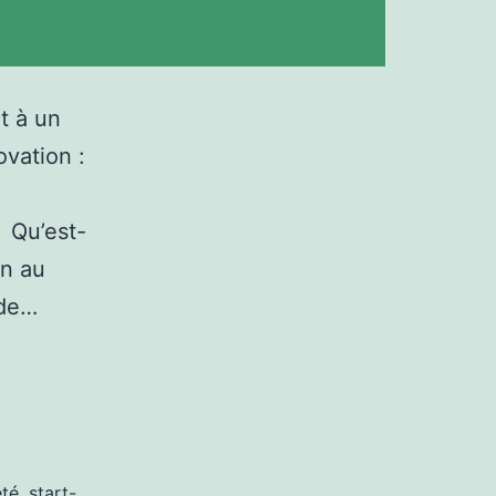
t à un
ovation :
.
l Qu’est-
on au
 de…
été
,
start-