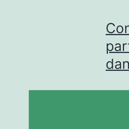
Com
par
dan