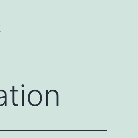
W
ation