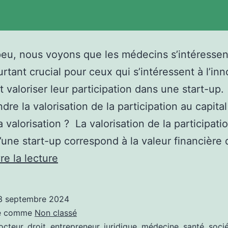
eu, nous voyons que les médecins s’intéressen
urtant crucial pour ceux qui s’intéressent à l’inn
valoriser leur participation dans une start-up
re la valorisation de la participation au capita
a valorisation ? La valorisation de la participati
d’une start-up correspond à la valeur financière
Comment
re la lecture
valoriser
la
3 septembre 2024
participation
sé comme
Non classé
d’un
octeur
,
droit
,
entrepreneur
,
juridique
,
médecine
,
santé
,
soci