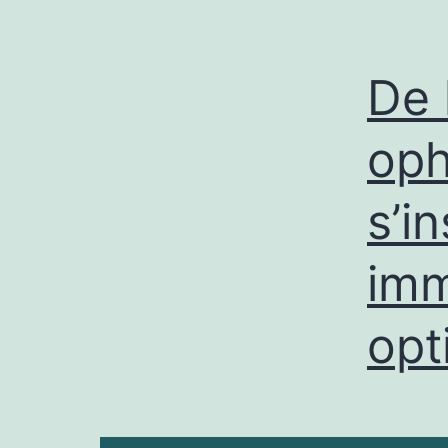
De 
oph
s’i
imm
opt