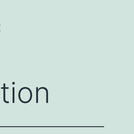
W
ation