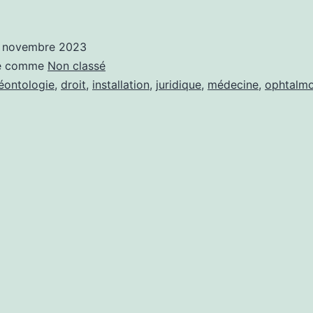
la
légalité
 novembre 2023
pour
sé comme
Non classé
un
éontologie
,
droit
,
installation
,
juridique
,
médecine
,
ophtalm
ophtalmologue
de
s’installer
dans
un
immeuble
où
exerce
un