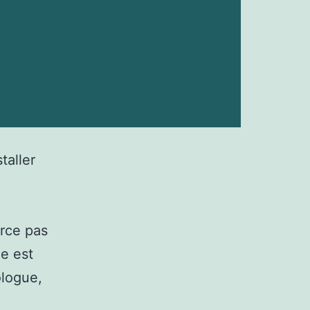
taller
erce pas
le est
ologue,