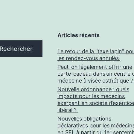
opticien
(et
vice-
versa)
Articles récents
Rechercher
Le retour de la “taxe lapin” po
les rendez-vous annulés
Peut-on légalement offrir une
carte-cadeau dans un centre 
médecine à visée esthétique 
Nouvelle ordonnance : quels
impacts pour les médecins
exerçant en société d’exercice
libéral ?
Nouvelles obligations
déclaratives pour les médecin
en SEL à partir du 1er septem