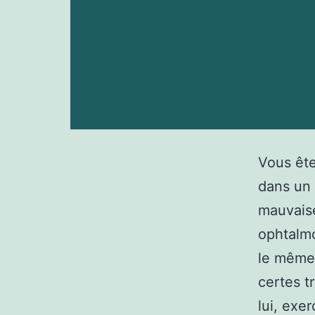
Vous ête
dans un
mauvaise
ophtalmo
le même 
certes t
lui, ex