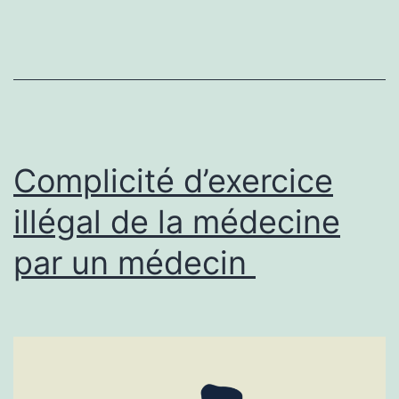
du
médecin
en
matière
de
Complicité d’exercice
laser
médical.
illégal de la médecine
par un médecin