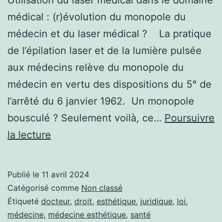
médical : (r)évolution du monopole du
médecin et du laser médical ? La pratique
de l’épilation laser et de la lumière pulsée
aux médecins relève du monopole du
médecin en vertu des dispositions du 5° de
l’arrêté du 6 janvier 1962. Un monopole
bousculé ? Seulement voilà, ce…
Poursuivre
La
la lecture
mise
à
Publié le
11 avril 2024
l’épreuve
Catégorisé comme
Non classé
du
Étiqueté
docteur
,
droit
,
esthétique
,
juridique
,
loi
,
médecine
,
médecine esthétique
,
santé
monopole