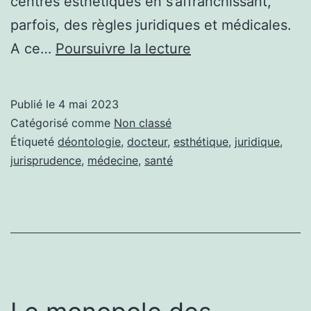
centres esthétiques en s’affranchissant,
parfois, des règles juridiques et médicales.
Complicité
A ce…
Poursuivre la lecture
d’exercice
illégal
Publié le
4 mai 2023
de
Catégorisé comme
Non classé
la
Étiqueté
déontologie
,
docteur
,
esthétique
,
juridique
,
jurisprudence
,
médecine
,
santé
médecine
par
un
médecin