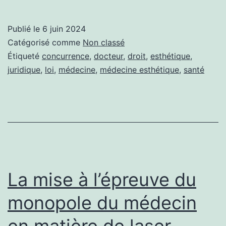
:
l’acte
Publié le
6 juin 2024
d’épil
Catégorisé comme
Non classé
laser,
Étiqueté
concurrence
,
docteur
,
droit
,
esthétique
,
juridique
,
loi
,
médecine
,
médecine esthétique
,
santé
le
début
de
la
concu
déloy
La mise à l’épreuve du
monopole du médecin
en matière de laser